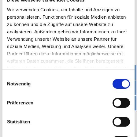
Rohrleitungssysteme
Installation von neuen Druckluftnetzen
Wir verwenden Cookies, um Inhalte und Anzeigen zu
und Erweiterung vorhandener Anlagen
personalisieren, Funktionen für soziale Medien anbieten
zu können und die Zugriffe auf unsere Website zu
analysieren. Außerdem geben wir Informationen zu Ihrer
Verwendung unserer Website an unsere Partner für
soziale Medien, Werbung und Analysen weiter. Unsere
Partner führen diese Informationen möglicherweise mit
weiteren Daten zusammen, die Sie ihnen bereitgestellt
haben oder die sie im Rahmen Ihrer Nutzung der Dienste
gesammelt haben.
Einwilligungsauswahl
Notwendig
Mit modernster Technik
Präferenzen
ökologisch und
wirtschaftlich denken
Statistiken