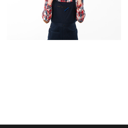
SIE SIND AN
RUFEN SIE
EINER
UNS AN!
UNSERER
+49 351
SERVICELEISTUNGEN
31417738
INTERESSIERT?