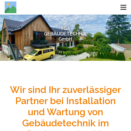
TGA
GEBÄUDETECHNIK
GmbH
Wir sind Ihr zuverlässiger
Partner bei Installation
und Wartung von
Gebäudetechnik im